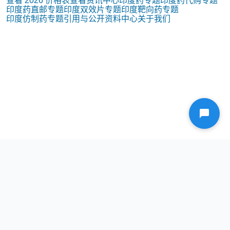
查看 2026 价格表
查看资讯中心
印度药专题
印度药代购专题
印度药直邮专题
印度双效片专题
印度靶向药专题
印度仿制药专题
引用与公开资料中心
关于我们
隐私政策
联系我们
关于我们
编辑政策
医疗免责声明
最后更新：2026-03-14。价格、规格、物流与批次信息可能随时间变化，请在决